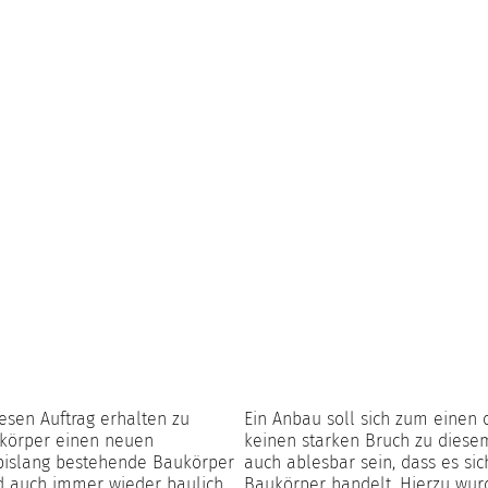
esen Auftrag erhalten zu
Ein Anbau soll sich zum einen
körper einen neuen
keinen starken Bruch zu diese
bislang bestehende Baukörper
auch ablesbar sein, dass es s
d auch immer wieder baulich
Baukörper handelt. Hierzu wur