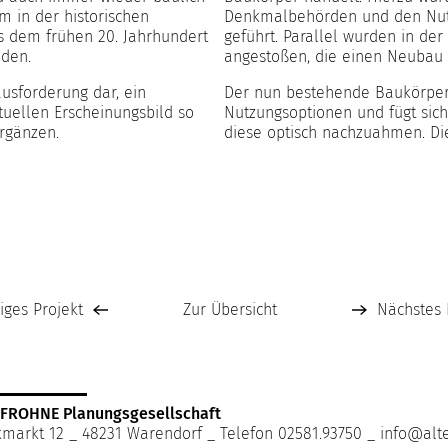
m in der historischen
Denkmalbehörden und den Nut
s dem frühen 20. Jahrhundert
geführt. Parallel wurden in der
nden.
angestoßen, die einen Neubau 
ausforderung dar, ein
Der nun bestehende Baukörper 
tuellen Erscheinungsbild so
Nutzungsoptionen und fügt sich
ergänzen.
diese optisch nachzuahmen. Die
iges Projekt
Zur Übersicht
Nächstes 
EFROHNE Planungsgesellschaft
kmarkt 12 _ 48231 Warendorf _ Telefon
02581.93750
_
info@alte