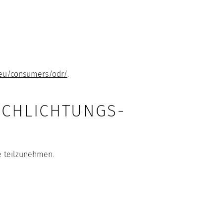
a.eu/consumers/odr/
.
SCHLICHTUNGS­
le teilzunehmen.